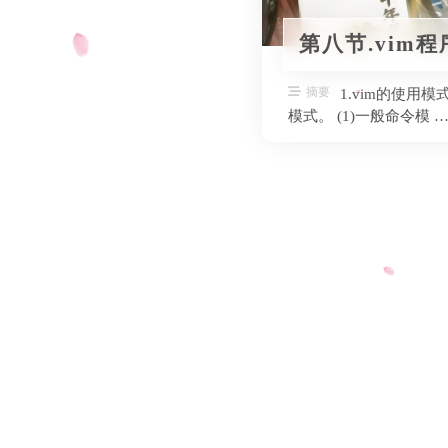
第八节.vim
摘要
1.vim的使
模式。 (1)一般命令模 