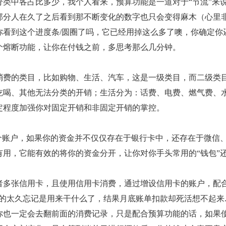
分类中各占比多少，我个人看来，预算功能是一道对于“节流”来
部分人在久了之后看到那不断变化的数字也只会变得麻木（心里
你看到这个进度条/圆圈了吗，它已经用掉这么多了噢，你确定你
个熔断功能，让你在付钱之前，多思考那么几分钟。
消费的类目，比如购物、生活、汽车，这是一级类目，而二级类
吃喝、其他无法分类的开销；生活分为：话费、电费、燃气费、
定程度加强你对固定开销和非固定开销的掌控。
个账户，如果你的资金并不仅仅存在于银行卡中，还存在于微信、
有用，它能有效的将你的资金分开，让你对你手头常用的“钱包”
者多张信用卡，且使用信用卡消费，通过增设信用卡的账户，配
的太久忘记是用来干什么了，结果月底账单扣款却死活想不起来.j
你也一定会去翻前面的消费记录，只是配合预算功能的话，如果