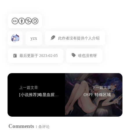
yzx
此作者没有提供个人介绍
啥也没有呀
最后更新于 2023-02-05
上一篇文章
下一篇文章
[小说推荐]略显血腥的乙女生存剧：乙女ゲームのヒロインで最強サバイバル
OSPF 特殊区域
Comments
1 条评论