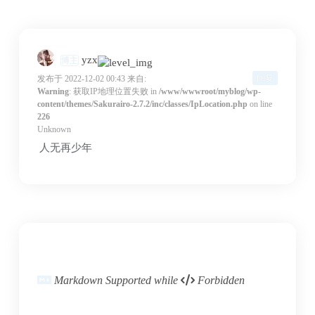
yzx
博主
回复
发布于 2022-12-02 00:43
来自:
Warning
: 获取IP地理位置失败 in
/www/wwwroot/myblog/wp-
content/themes/Sakurairo-2.7.2/inc/classes/IpLocation.php
on line
226
Unknown
人无再少年
Markdown Supported while
Forbidden