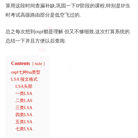
算用这段时间查漏补缺,巩固一下IP阶段的课程,特别是IP当
时考试高级路由部分是低空飞过的.
总之每次想到ospf都是理解 但又不够细致,这次打算系统的
总结一下并且方便以后查阅.
Contents
hide
ospf七种lsa类型
LSA 报文格式
LSA头部
一类LSA
二类LAS
三类LSA
四类LSA
五类LSA
七类LSA