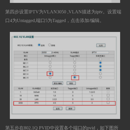
第四步设置IPTV为VLAN3050 ,VLAN描述为iptv。设置端
口4为Untagged,端口5为Tagged，点击添加/编辑。
第五步在802.1Q PVID中设置各个端口的pvid，如下图所