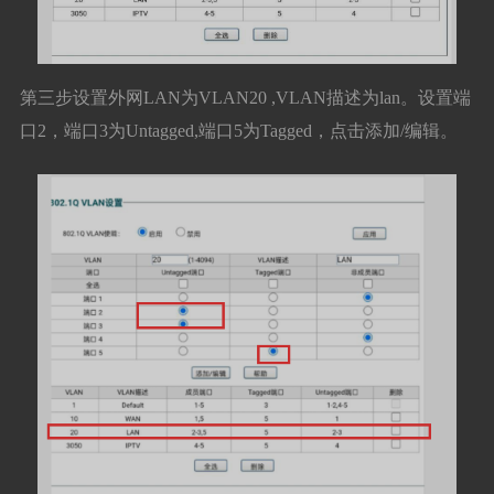
第三步设置外网LAN为VLAN20 ,VLAN描述为lan。设置端
口2，端口3为Untagged,端口5为Tagged，点击添加/编辑。