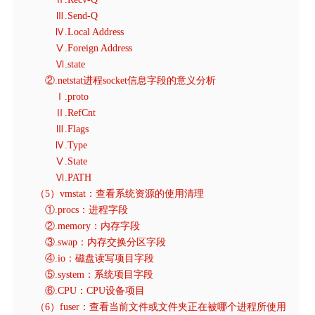
Ⅲ.Send-Q
Ⅳ.Local Address
Ⅴ.Foreign Address
Ⅵ.state
②.netstat进程socket信息字段的意义分析
Ⅰ.proto
Ⅱ.RefCnt
Ⅲ.Flags
Ⅳ.Type
Ⅴ.State
Ⅵ.PATH
（5）vmstat：查看系统资源的使用清理
①.procs：进程字段
②.memory：内存字段
③.swap：内存交换分区字段
④.io：磁盘读写项目字段
⑤.system：系统项目字段
⑥.CPU：CPU设备项目
（6）fuser：查看当前文件或文件夹正在被哪个进程所使用