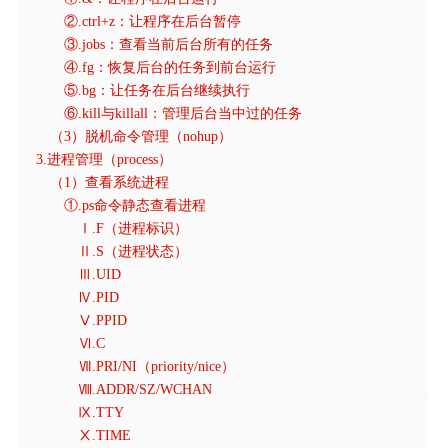
②.ctrl+z：让程序在后台暂停
③.jobs：查看当前后台所有的任务
④.fg：恢复后台的任务到前台运行
⑤.bg：让任务在后台继续执行
⑥.kill与killall：管理后台当中过的任务
（3）脱机命令管理（nohup）
3.进程管理（process）
（1）查看系统进程
①.ps命令静态查看进程
Ⅰ.F（进程标识）
Ⅱ.S（进程状态）
Ⅲ.UID
Ⅳ.PID
Ⅴ.PPID
Ⅵ.C
Ⅶ.PRI/NI（priority/nice）
Ⅷ.ADDR/SZ/WCHAN
Ⅸ.TTY
Ⅹ.TIME