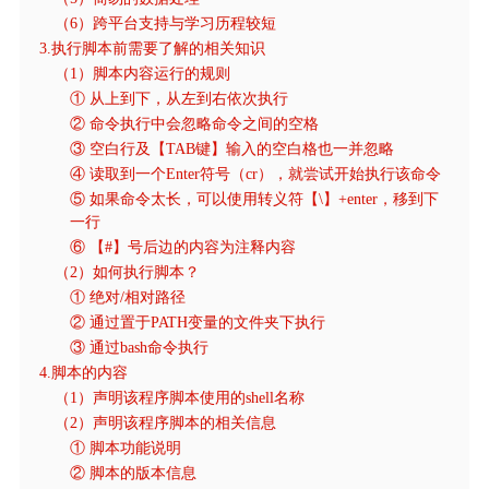
（6）跨平台支持与学习历程较短
3.执行脚本前需要了解的相关知识
（1）脚本内容运行的规则
① 从上到下，从左到右依次执行
② 命令执行中会忽略命令之间的空格
③ 空白行及【TAB键】输入的空白格也一并忽略
④ 读取到一个Enter符号（cr），就尝试开始执行该命令
⑤ 如果命令太长，可以使用转义符【\】+enter，移到下
一行
⑥ 【#】号后边的内容为注释内容
（2）如何执行脚本？
① 绝对/相对路径
② 通过置于PATH变量的文件夹下执行
③ 通过bash命令执行
4.脚本的内容
（1）声明该程序脚本使用的shell名称
（2）声明该程序脚本的相关信息
① 脚本功能说明
② 脚本的版本信息